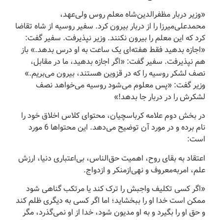
«وزیر دربار مظفرالدین‌شاه معلم روس ولی‌عهد،
محمدعلی‌میرزا را از دربار بیرون کرد. سفیر روسیه از شاه تقاضا
کرد که این معلم را بیرون نکنند. وزیر نپذیرفت. سفیر گفت:
«اجازه بدهید فقط هفته‌ای یک ساعت به او درس بدهد.» باز
هم نپذیرفت. سفیر گفت: «اگر اجازه بدهید، ما در مقابل،
نصف لشکر روسیه را که در قزوین هستند، بیرون می‌بریم.»
وزیر گفت: «پس معلوم می‌شود روسیه می‌خواهد نصف
لشکرش را در دربار جا بدهد!»
در بخش دوم علامه کرباسچیان، محتوای کلاس اخلاق خود را
نام برده و در مورد آن توضیح می‌دهد. این محتواها 6 مورد
است:
اعتقاد به بقای روح، اهمیت حق‌الناس، بی‌اعتباری دنیا، ارزش
علم، امربه‌معروف و نهی‌ازمنکر و ازدواج.
«اگر کسى تکلیف واجبش را ترک کند یا مرتکب گناهى شود
ممکن است خدا او را ببخشاید؛ اما اگر کسى به دیگرى ظلم کند
و حق او را بگیرد و به او مدیون شود، خدا از او نمى‌گذرد، مگر