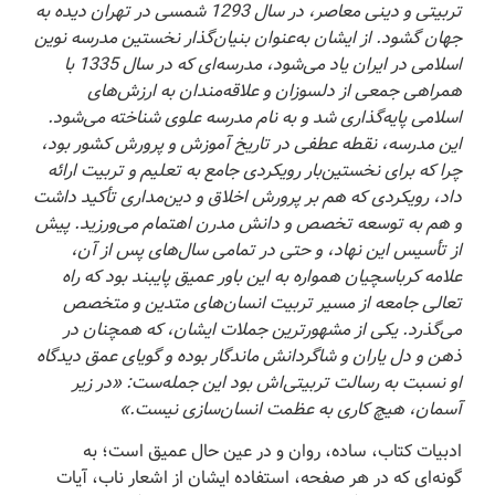
تربیتی و دینی معاصر، در سال 1293 شمسی در تهران دیده به
جهان گشود. از ایشان به‌عنوان بنیان‌گذار نخستین مدرسه نوین
اسلامی در ایران یاد می‌شود، مدرسه‌ای که در سال 1335 با
همراهی جمعی از دلسوزان و علاقه‌مندان به ارزش‌های
اسلامی پایه‌گذاری شد و به نام مدرسه علوی شناخته می‌شود.
این مدرسه، نقطه عطفی در تاریخ آموزش و پرورش کشور بود،
چرا که برای نخستین‌بار رویکردی جامع به تعلیم و تربیت ارائه
داد، رویکردی که هم بر پرورش اخلاق و دین‌مداری تأکید داشت
و هم به توسعه تخصص و دانش مدرن اهتمام می‌ورزید. پیش
از تأسیس این نهاد، و حتی در تمامی سال‌های پس از آن،
علامه کرباسچیان همواره به این باور عمیق پایبند بود که راه
تعالی جامعه از مسیر تربیت انسان‌های متدین و متخصص
می‌گذرد.
یکی از مشهورترین جملات ایشان، که همچنان در
ذهن و دل یاران و شاگردانش ماندگار بوده و گویای عمق دیدگاه
او نسبت به رسالت تربیتی‌اش بود این جمله‌ست
:
«
در زیر
آسمان، هیچ کاری به عظمت انسان‌سازی نیست
.»
ادبیات کتاب، ساده، روان و در عین حال عمیق است؛ به
گونه‌ای که در هر صفحه، استفاده ایشان از اشعار ناب، آیات