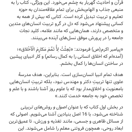
قرآن و احادیث گهربار به چشم می‌خورد. این ویژگی، کتاب را به
منبعی جذاب و الهام‌بخش برای تمام علاقه‌مندان به حوزه
تعلیم و تربیت تبدیل کرده است. کتابی که بیش از همه به
کسانی پیشنهاد می‌شود که دل در گرو تربیت انسان‌های متدین
و متخصص دارند، همان‌هایی که مانند علامه، کلید نجات
جامعه را در پرورش موفق نسل‌های آینده می‌بینند.
«پیامبر اکرم(ص) فرمودند: «بُعِثْتُ لِأُ تَمِّمَ مَکارِمَ الْأخْلاق»؛
(آمده‌ام که اخلاق انسانى را به کمال رسانم) و کار انبیای پیشین
در ساختن انسان‌ها را کمال بخشم.
هدف تمام انبیا انسان‌سازى است. بنابراین، هدف مدرسۀ
علوى تنها تربیتِ دکتر و مهندس نبود، بلکه تربیتِ انسان‌هایى
بامعنویت و اخلاق‌مدار بود که با علوم روز آشنا باشند و با علم و
تخصصِ خود به جامعه خدمت کنند.»
در بخش اول کتاب که با عنوان
اصول و روش‌های تربیتی
شناخته می‌شود، با 16 اصل بنیادین آشنا می‌شویم. اصولی که
از مسائل ظاهری و جسمی، مانند تغذیه و ورزش، تا عمیق‌ترین
ابعاد روحی، همچون فروتنی معلم را شامل می‌شوند. این