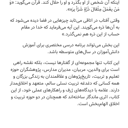
اینکه آن شخص از او بگذرد و او را حلال کند. قرآن مى‌گوید: «وَ
مَنْ یعْمَلْ مِثْقالَ ذَرَّةٍ شَرّاً یرَه».
وقتى آفتاب در اتاقى مى‌تابد چیزهایى در فضا دیده مى‌شود که
به آن‌ها ذره مى‌گویند. این آیه مى‌فرماید که خدا در مقام
حساب از این ذره هم نمى‌گذرد.»
این بخش می‌تواند برنامه درسی مختصری برای آموزش
دانش‌آموزان در سال‌های متوسطه باشد.
این کتاب تنها مجموعه‌ای از گفتارها نیست، بلکه نقشه راهی
است برای والدین، مربیان، مدیران مدارس، پژوهشگران حوزه
تعلیم و تربیت، تاریخ‌پژوهان و علاقمندان به زندگی بزرگان و
همه کسانی که دغدغه تربیت نسلی سالم، متعهد و اخلاق‌مدار
دارند. علامه با دیدگاه‌های ژرف و راهکارهای عملی خود، از این
کتاب، اثری ماندگار ساخته‌اند که همچنان در دو حوزه تربیت و
اخلاق الهام‌بخش است.